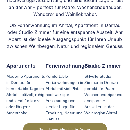
hochwertige Ausstattung und eine ideale Lage direkt
an der Ahr – perfekt für Paare, Wochenendurlauber,
Wanderer und Weinliebhaber.
Ob Ferienwohnung im Ahrtal, Apartment in Dernau
oder Studio Zimmer für eine entspannte Auszeit: Ahr
Apart ist der ideale Ausgangspunkt für Ihren Urlaub
zwischen Weinbergen, Natur und regionalem Genuss.
Apartments
Ferienwohnungen
Studio Zimmer
Moderne Apartments
Komfortable
Stilvolle Studio
in Dernau für
Ferienwohnungen im
Zimmer in Dernau –
komfortable Tage im
Ahrtal mit viel Platz,
perfekt für Paare,
Ahrtal – stilvoll, ruhig
hochwertiger
Wochenendtrips und
und ideal für kurze
Ausstattung und
entspannte
oder längere
idealer Lage für
Auszeiten in der
Aufenthalte.
Erholung, Natur und
Weinregion Ahrtal.
Genuss.
Jetzt Unverbindlich Anfragen