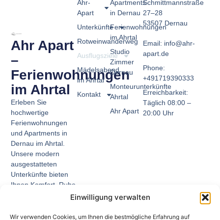
Ahr-
Apartments
Schmittmannstraße
Apart
in Dernau
27–28
53507 Dernau
Unterkünfte
Ferienwohnungen
im Ahrtal
Rotweinwanderweg
Ahr Apart
Email: info@ahr-
Studio
apart.de
Ausflugsziele
–
Zimmer
Phone:
Mädelsabend
Ferienwohnungen
Dernau
+491719390333
im Ahrtal
im Ahrtal
Monteurunterkünfte
Erreichbarkeit:
Kontakt
Ahrtal
Erleben Sie
Täglich 08:00 –
Ahr Apart
hochwertige
20:00 Uhr
Ferienwohnungen
und Apartments in
Dernau im Ahrtal.
Unsere modern
ausgestatteten
Unterkünfte bieten
Ihnen Komfort, Ruhe
und die perfekte
Einwilligung verwalten
Lage für Wein, Natur
und Erholung. Ideal
Wir verwenden Cookies, um Ihnen die bestmögliche Erfahrung auf